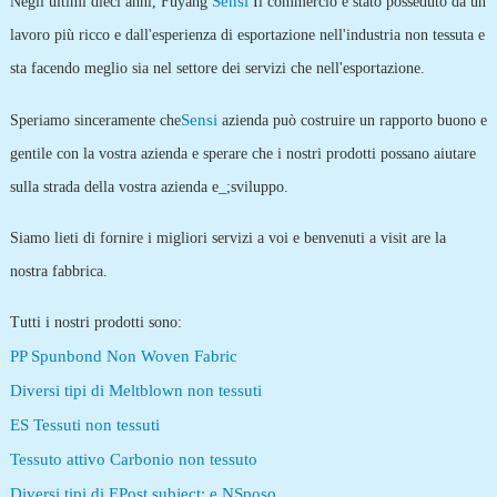
Sensi
Negli ultimi dieci anni, Fuyang
Il commercio è stato posseduto da un
lavoro più ricco e dall'esperienza di esportazione nell'industria non tessuta e
sta facendo meglio sia nel settore dei servizi che nell'esportazione.
Sensi
Speriamo sinceramente che
azienda può costruire un rapporto buono e
gentile con la vostra azienda e sperare che i nostri prodotti possano aiutare
sulla strada della vostra azienda e_;sviluppo.
Siamo lieti di fornire i migliori servizi a voi e benvenuti a visit are la
nostra fabbrica.
Tutti i nostri prodotti sono:
PP Spunbond Non Woven Fabric
Diversi tipi di Meltblown non tessuti
ES Tessuti non tessuti
Tessuto attivo Carbonio non tessuto
Diversi tipi di E
Post subject:
e N
Sposo