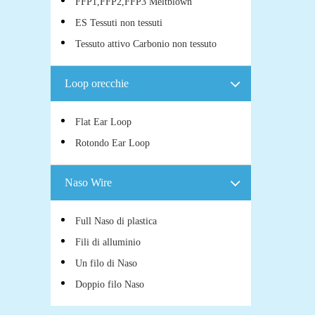
FFP1,FFP2,FFP3 Meltblown
ES Tessuti non tessuti
Tessuto attivo Carbonio non tessuto
Loop orecchie
Flat Ear Loop
Rotondo Ear Loop
Naso Wire
Full Naso di plastica
Fili di alluminio
Un filo di Naso
Doppio filo Naso