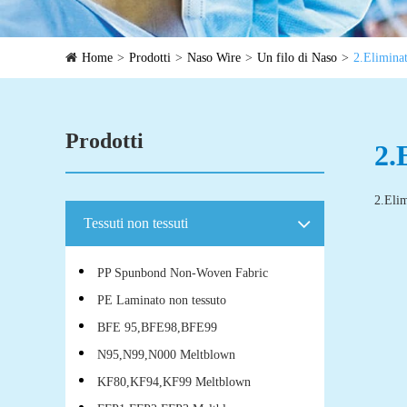
Home
Prodotti
Naso Wire
Un filo di Naso
2.Eliminato
Prodotti
2.
2.Elim
Tessuti non tessuti
PP Spunbond Non-Woven Fabric
PE Laminato non tessuto
BFE 95,BFE98,BFE99
N95,N99,N000 Meltblown
KF80,KF94,KF99 Meltblown