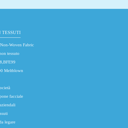
 TESSUTI
 Non-Woven Fabric
non tessuto
8,BFE99
0 Meltblown
società
pone facciale
aziendali
ssuti
da legare