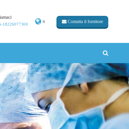
iamaci
Contatta il fornitore
it
6-18226077369