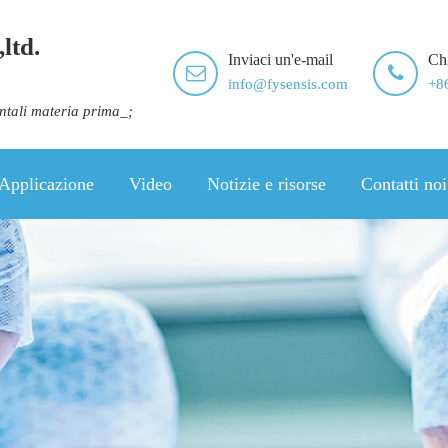
ltd.
Inviaci un'e-mail
Ch
info@fysensis.com
+8
ontali materia prima_;
Applicazione
Video
Notizie e risorse
Contatti noi