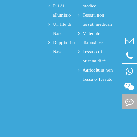
Fili di
medico
alluminio
Tessuti non
Un filo di
tessuti medicali
Naso
Materiale
Doppio filo
diapositive
Naso
Tessuto di
bustina di tè
Agricoltura non
Tessuto Tessuto