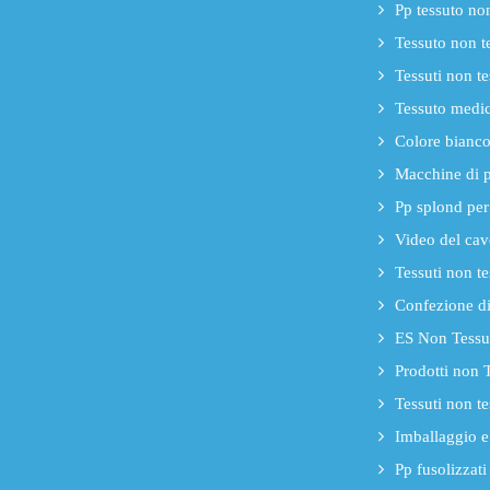
Pp tessuto no
Tessuto non te
Tessuti non t
Tessuto medic
Colore bianco 
Macchine di 
Pp splond per
Video del cav
Tessuti non te
Confezione di 
ES Non Tessut
Prodotti non T
Tessuti non te
Imballaggio e 
Pp fusolizzat