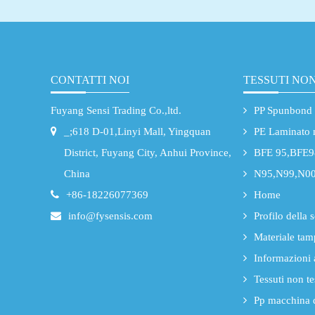
tessuto...
CONTATTI NOI
TESSUTI NON
Fuyang Sensi Trading Co.,ltd.
PP Spunbond
_;618 D-01,Linyi Mall, Yingquan
PE Laminato 
District, Fuyang City, Anhui Province,
BFE 95,BFE9
China
N95,N99,N00
+86-18226077369
Home
info@fysensis.com
Profilo della 
Materiale tam
Informazioni 
Tessuti non te
Pp macchina 