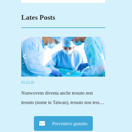
Lates Posts
03-23.20
03-19.20
suti),
Nonwovens diventa anche tessuto non
Fuyang Sensi T
 al tessuto
tessuto (nome in Taiwan), tessuto non tessuto
principali prod
essuto
(un nome scientifico più formale).Il tessuto
attivati.Forni
E'solo una
tradizionale, tessuti o a maglia o altri metodi
tessuto a fibra
Preventivo gratuito
ezione...
di tessitura, tutto passa attraverso fibre...
normale tessut