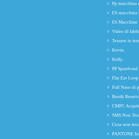
Pp macchina d
ES macchina 
ES Macchine p
Video di fabb
Tessere in tes
Kevin.
Kelly.
PP Spunbond
Flat Ear Loop
Full Naso di p
Booth Reserv
CMPC Acquista
SMS Non Tessu
Cosa non tess
PANTONE Inte