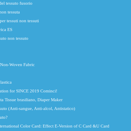
el tessuto fusorio
non tessuta
er tessuti non tessuti
rica ES
suto non tessuto
 Non-Woven Fabric
lastica
ation for SINCE 2019 Cominci!
 Tissue brasiliano, Diaper Maker
to (Anti-sangue, Anti-alcol, Antistatico)
uto?
rnational Color Card: Effect E-Version of C Card &U Card