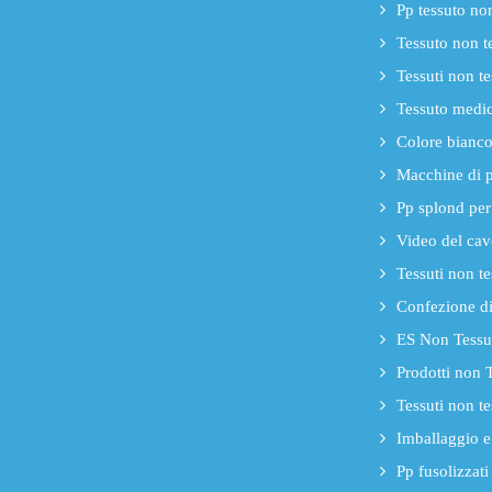
Pp tessuto no
Tessuto non te
Tessuti non t
Tessuto medic
Colore bianco 
Macchine di 
Pp splond per
Video del cav
Tessuti non te
Confezione di 
ES Non Tessut
Prodotti non T
Tessuti non te
Imballaggio e 
Pp fusolizzat