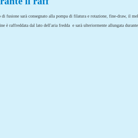
rante il raff
p di fusione sarà consegnato alla pompa di filatura e rotazione, fine-draw, il me
ine è raffreddata dal lato dell'aria fredda e sarà ulteriormente allungata durant