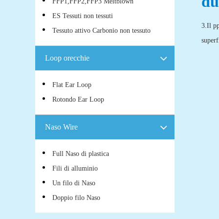
du
FFP1,FFP2,FFP3 Meltblown
ES Tessuti non tessuti
3.Il p
Tessuto attivo Carbonio non tessuto
superf
Loop orecchie
Flat Ear Loop
Rotondo Ear Loop
Naso Wire
Full Naso di plastica
Fili di alluminio
Un filo di Naso
Doppio filo Naso