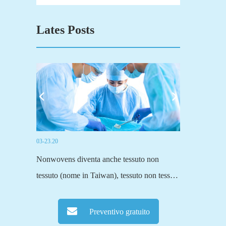
Lates Posts
03-23.20
03-19.20
suti),
Nonwovens diventa anche tessuto non
Fuyang Sensi T
 al tessuto
tessuto (nome in Taiwan), tessuto non tessuto
principali prod
essuto
(un nome scientifico più formale).Il tessuto
attivati.Forni
E'solo una
tradizionale, tessuti o a maglia o altri metodi
tessuto a fibra
Preventivo gratuito
ezione...
di tessitura, tutto passa attraverso fibre...
normale tessut