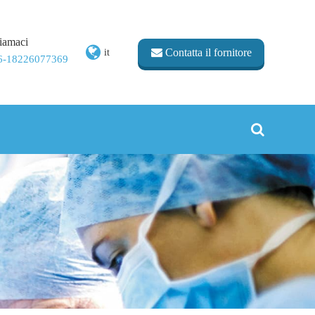
iamaci
Contatta il fornitore
it
6-18226077369