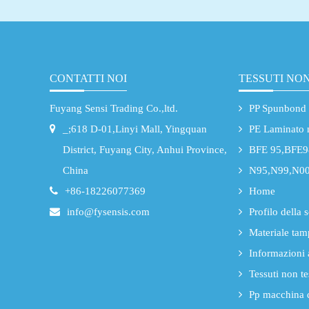
tessuto...
CONTATTI NOI
TESSUTI NON
Fuyang Sensi Trading Co.,ltd.
PP Spunbond
_;618 D-01,Linyi Mall, Yingquan
PE Laminato 
District, Fuyang City, Anhui Province,
BFE 95,BFE9
China
N95,N99,N00
+86-18226077369
Home
info@fysensis.com
Profilo della 
Materiale tam
Informazioni 
Tessuti non te
Pp macchina 