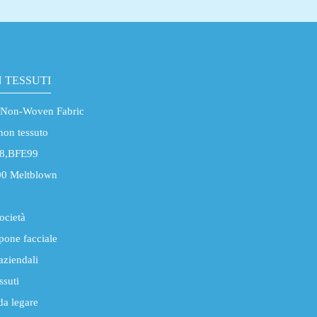
 TESSUTI
 Non-Woven Fabric
non tessuto
8,BFE99
0 Meltblown
società
pone facciale
aziendali
ssuti
da legare