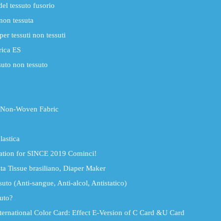
el tessuto fusorio
non tessuta
er tessuti non tessuti
rica ES
suto non tessuto
 Non-Woven Fabric
lastica
ation for SINCE 2019 Cominci!
 Tissue brasiliano, Diaper Maker
to (Anti-sangue, Anti-alcol, Antistatico)
uto?
rnational Color Card: Effect E-Version of C Card &U Card