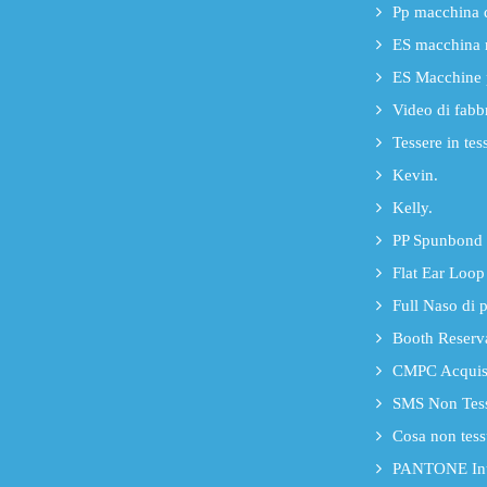
Pp macchina d
ES macchina 
ES Macchine p
Video di fabb
Tessere in tes
Kevin.
Kelly.
PP Spunbond
Flat Ear Loop
Full Naso di p
Booth Reserv
CMPC Acquista
SMS Non Tessu
Cosa non tess
PANTONE Inte