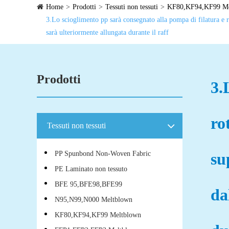
Home
Prodotti
Tessuti non tessuti
KF80,KF94,KF99 Me
3.Lo scioglimento pp sarà consegnato alla pompa di filatura e ro
sarà ulteriormente allungata durante il raff
Prodotti
3.
ro
Tessuti non tessuti
PP Spunbond Non-Woven Fabric
su
PE Laminato non tessuto
BFE 95,BFE98,BFE99
da
N95,N99,N000 Meltblown
KF80,KF94,KF99 Meltblown