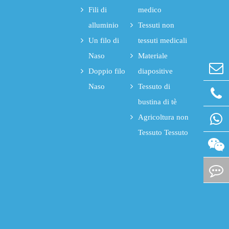
Fili di
medico
alluminio
Tessuti non
Un filo di
tessuti medicali
Naso
Materiale
Doppio filo
diapositive
Naso
Tessuto di
bustina di tè
Agricoltura non
Tessuto Tessuto