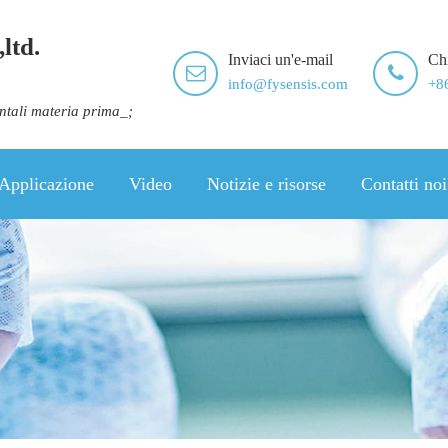
ltd.
Inviaci un'e-mail
Ch
info@fysensis.com
+8
ontali materia prima_;
Applicazione
Video
Notizie e risorse
Contatti noi