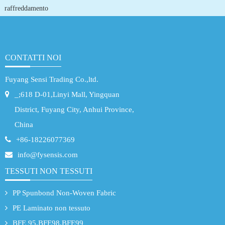
raffreddamento
CONTATTI NOI
Fuyang Sensi Trading Co.,ltd.
_;618 D-01,Linyi Mall, Yingquan
District, Fuyang City, Anhui Province,
China
+86-18226077369
info@fysensis.com
TESSUTI NON TESSUTI
PP Spunbond Non-Woven Fabric
PE Laminato non tessuto
BFE 95,BFE98,BFE99