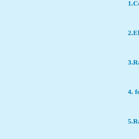
1.C
tessuto...
2.El
3.R
4. 
5.R