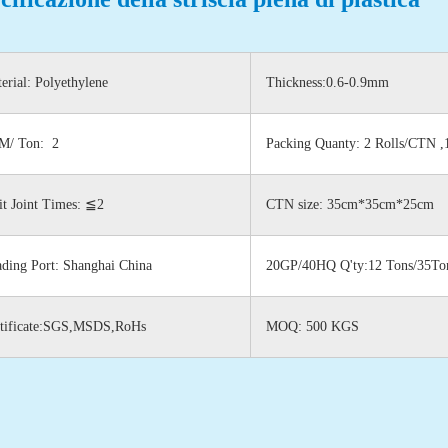
erial: Polyethylene
Thickness:0.6-0.9mm
M/ Ton: 2
Packing Quanty: 2 Rolls/CTN 
it Joint Times: ≦2
CTN size: 35cm*35cm*25cm
ding Port: Shanghai China
20GP/40HQ Q'ty:12 Tons/35To
rading Co.,ltd. è uno dei
tificate:SGS,MSDS,RoHs
MOQ: 500 KGS
uttori di tessuti a carbonio
amo principalmente due tipi di
 di carbonio attivata, uno è
o attivo di carbonio non