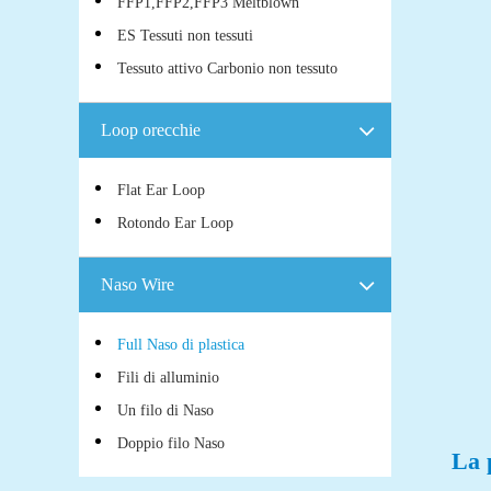
FFP1,FFP2,FFP3 Meltblown
ES Tessuti non tessuti
Tessuto attivo Carbonio non tessuto
Loop orecchie
Flat Ear Loop
Rotondo Ear Loop
Naso Wire
Full Naso di plastica
Fili di alluminio
Un filo di Naso
Doppio filo Naso
La 