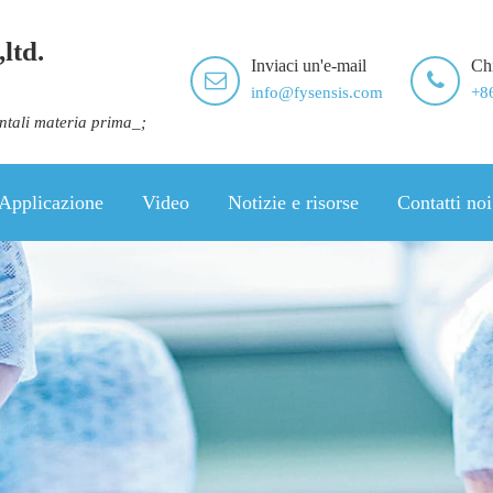
ltd.
Inviaci un'e-mail
Ch
info@fysensis.com
+8
ontali materia prima_;
Applicazione
Video
Notizie e risorse
Contatti noi