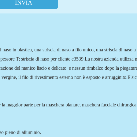
INVIA
naso in plastica, una striscia di naso a filo unico, una striscia di naso a
essore T; striscia di naso per cliente e3539.La nostra azienda utilizza m
ificazione del manico liscio e delicato, e nessun rimbalzo dopo la piegatur
vergine, il filo di rivestimento esterno non è esposto e arrugginito.E'sic
i per la maggior parte per la maschera planare, maschera facciale chirur
aso pieno di alluminio.