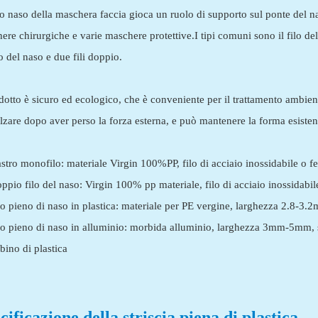
vo naso della maschera faccia gioca un ruolo di supporto sul ponte del n
ere chirurgiche e varie maschere protettive.I tipi comuni sono il filo del
lo del naso e due fili doppio.
odotto è sicuro ed ecologico, che è conveniente per il trattamento ambient
lzare dopo aver perso la forza esterna, e può mantenere la forma esistent
stro monofilo: materiale Virgin 100%PP, filo di acciaio inossidabile o
ppio filo del naso: Virgin 100% pp materiale, filo di acciaio inossidab
lo pieno di naso in plastica: materiale per PE vergine, larghezza 2.8-
lo pieno di naso in alluminio: morbida alluminio, larghezza 3mm-5mm,
bino di plastica
cificazione della striscia piena di plastica