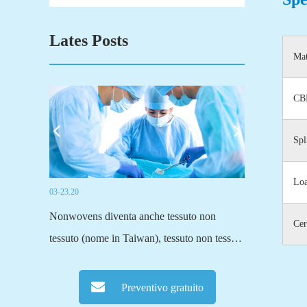
Lates Posts
Mat
CB
Spl
Loa
03-23.20
03-19.20
suti),
Nonwovens diventa anche tessuto non
Fuyang Sensi T
Cer
 al tessuto
tessuto (nome in Taiwan), tessuto non tessuto
principali prod
essuto
(un nome scientifico più formale).Il tessuto
attivati.Forni
E'solo una
tradizionale, tessuti o a maglia o altri metodi
tessuto a fibra
Preventivo gratuito
ezione...
di tessitura, tutto passa attraverso fibre...
normale tessut