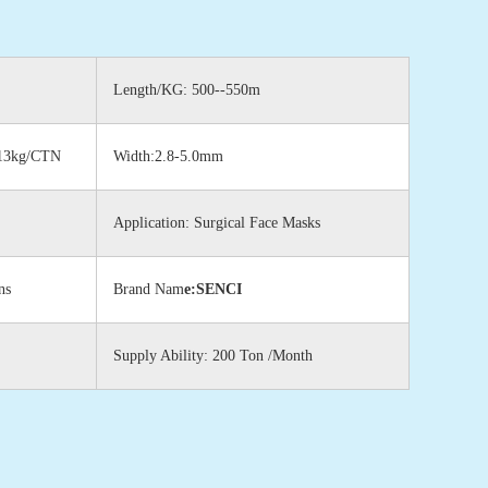
Length/KG: 500--550m
,13kg/CTN
Width:2.8-5.0mm
Application: Surgical Face Masks
ns
Brand Nam
e:SENCI
Supply Ability: 200 Ton /Month