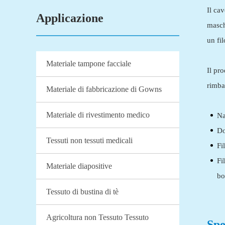
Il ca
Applicazione
masch
un fi
Materiale tampone facciale
Il pr
rimba
Materiale di fabbricazione di Gowns
Materiale di rivestimento medico
Na
Do
Tessuti non tessuti medicali
Fi
Fi
Materiale diapositive
bo
Tessuto di bustina di tè
Agricoltura non Tessuto Tessuto
Spe