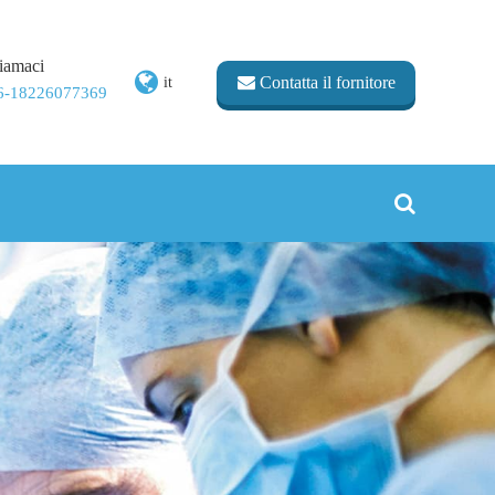
iamaci
Contatta il fornitore
it
6-18226077369