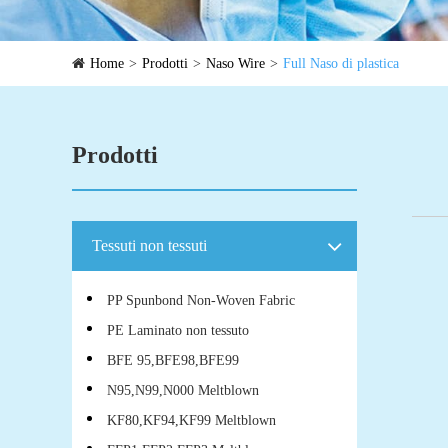
Home
Prodotti
Naso Wire
Full Naso di plastica
Prodotti
Tessuti non tessuti
PP Spunbond Non-Woven Fabric
PE Laminato non tessuto
BFE 95,BFE98,BFE99
N95,N99,N000 Meltblown
KF80,KF94,KF99 Meltblown